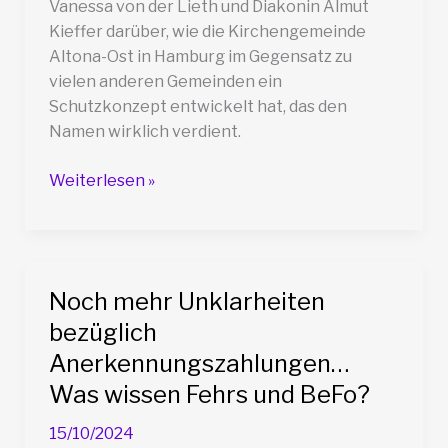
Vanessa von der Lieth und Diakonin Almut
Kieffer darüber, wie die Kirchengemeinde
Altona-Ost in Hamburg im Gegensatz zu
vielen anderen Gemeinden ein
Schutzkonzept entwickelt hat, das den
Namen wirklich verdient.
VB060
Weiterlesen »
Das
Schutzkonzept
in
der
Noch mehr Unklarheiten
Kirchengemeinde
bezüglich
Altona-
Ost
Anerkennungszahlungen…
Was wissen Fehrs und BeFo?
15/10/2024