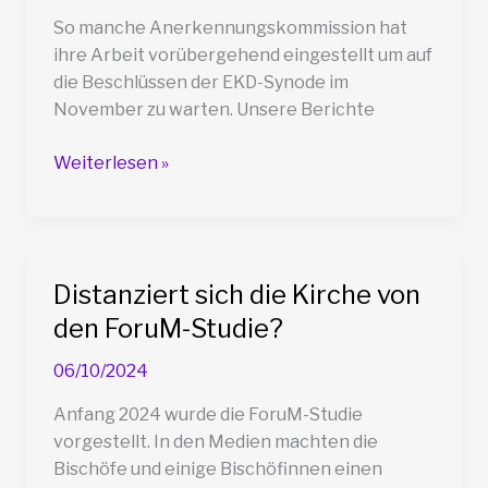
So manche Anerkennungskommission hat
ihre Arbeit vorübergehend eingestellt um auf
die Beschlüssen der EKD-Synode im
November zu warten. Unsere Berichte
Noch
Weiterlesen »
mehr
Unklarheiten
bezüglich
Anerkennungszahlungen…
Distanziert sich die Kirche von
Was
den ForuM-Studie?
wissen
Fehrs
06/10/2024
und
BeFo?
Anfang 2024 wurde die ForuM-Studie
vorgestellt. In den Medien machten die
Bischöfe und einige Bischöfinnen einen