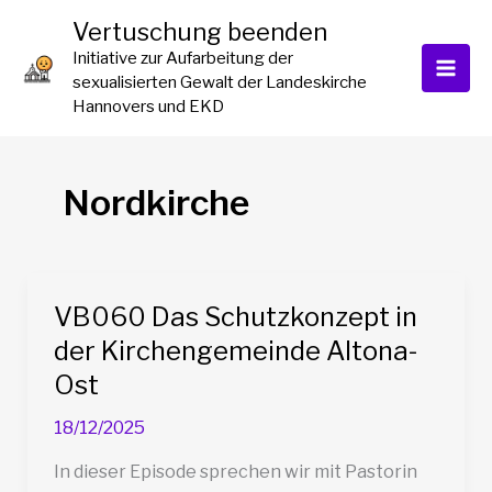
Zum
Vertuschung beenden
Inhalt
Initiative zur Aufarbeitung der
springen
sexualisierten Gewalt der Landeskirche
Hannovers und EKD
Nordkirche
VB060 Das Schutzkonzept in
der Kirchengemeinde Altona-
Ost
18/12/2025
In dieser Episode sprechen wir mit Pastorin