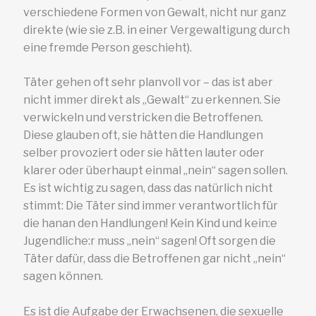
verschiedene Formen von Gewalt, nicht nur ganz
direkte (wie sie z.B. in einer Vergewaltigung durch
eine fremde Person geschieht).
Täter gehen oft sehr planvoll vor – das ist aber
nicht immer direkt als „Gewalt“ zu erkennen. Sie
verwickeln und verstricken die Betroffenen.
Diese glauben oft, sie hätten die Handlungen
selber provoziert oder sie hätten lauter oder
klarer oder überhaupt einmal „nein“ sagen sollen.
Es ist wichtig zu sagen, dass das natürlich nicht
stimmt: Die Täter sind immer verantwortlich für
die hanan den Handlungen! Kein Kind und kein:e
Jugendliche:r muss „nein“ sagen! Oft sorgen die
Täter dafür, dass die Betroffenen gar nicht „nein“
sagen können.
Es ist die Aufgabe der Erwachsenen, die sexuelle