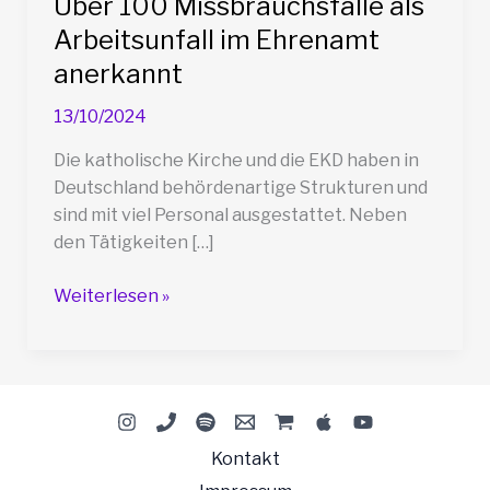
Über 100 Missbrauchsfälle als
Arbeitsunfall im Ehrenamt
anerkannt
13/10/2024
Die katholische Kirche und die EKD haben in
Deutschland behördenartige Strukturen und
sind mit viel Personal ausgestattet. Neben
den Tätigkeiten […]
Über
Weiterlesen »
100
Missbrauchsfälle
als
Arbeitsunfall
im
Ehrenamt
Kontakt
anerkannt