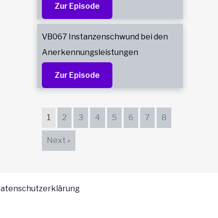
Zur Episode
VB067 Instanzenschwund bei den
Anerkennungsleistungen
Zur Episode
1
2
3
4
5
6
7
8
Next »
atenschutzerklärung