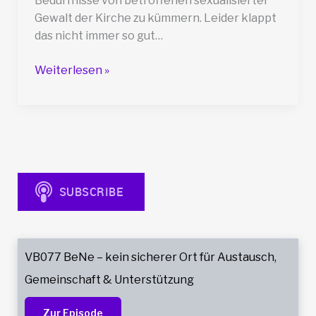
Bedürfnisse von betroffenen sexualisierter
Gewalt der Kirche zu kümmern. Leider klappt
das nicht immer so gut…
VB001
Weiterlesen »
Die
sogenannte
Fachstelle
VB077 BeNe – kein sicherer Ort für Austausch,
Gemeinschaft & Unterstützung
Zur Episode