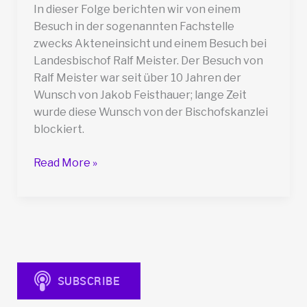
In dieser Folge berichten wir von einem
Besuch in der sogenannten Fachstelle
zwecks Akteneinsicht und einem Besuch bei
Landesbischof Ralf Meister. Der Besuch von
Ralf Meister war seit über 10 Jahren der
Wunsch von Jakob Feisthauer; lange Zeit
wurde diese Wunsch von der Bischofskanzlei
blockiert.
VB006
Read More »
Besuch
in
der
sogenannten
Fachstelle
und
bei
Landesbischof