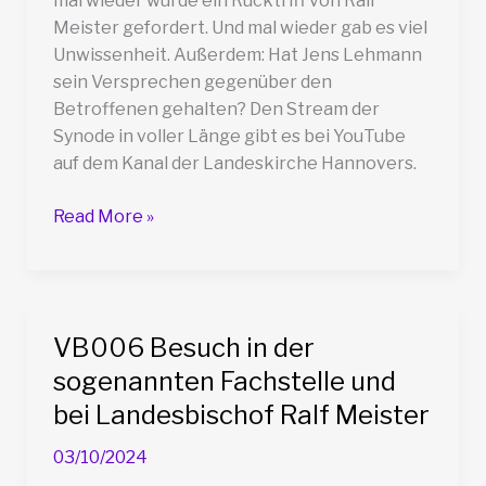
mal wieder wurde ein Rücktriff von Ralf
Meister gefordert. Und mal wieder gab es viel
Unwissenheit. Außerdem: Hat Jens Lehmann
sein Versprechen gegenüber den
Betroffenen gehalten? Den Stream der
Synode in voller Länge gibt es bei YouTube
auf dem Kanal der Landeskirche Hannovers.
VB041
Read More »
Frühjahrssynode
der
Landeskirche
Hannovers
VB006 Besuch in der
sogenannten Fachstelle und
bei Landesbischof Ralf Meister
03/10/2024