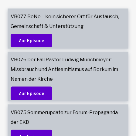
Ralf
Meister
VB077 BeNe – kein sicherer Ort für Austausch,
Gemeinschaft & Unterstützung
Zur Episode
VB076 Der Fall Pastor Ludwig Münchmeyer:
Missbrauch und Antisemitismus auf Borkum im
Namen der Kirche
Zur Episode
VB075 Sommerupdate zur Forum-Propaganda
der EKD