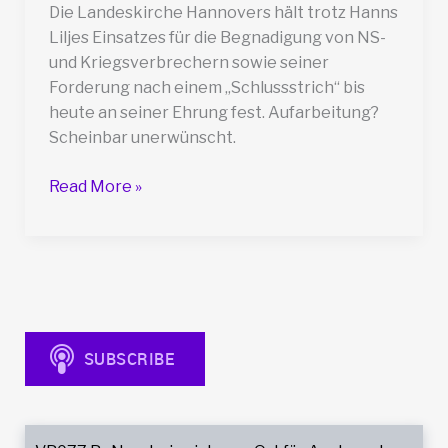
Die Landeskirche Hannovers hält trotz Hanns
Liljes Einsatzes für die Begnadigung von NS-
und Kriegsverbrechern sowie seiner
Forderung nach einem „Schlussstrich“ bis
heute an seiner Ehrung fest. Aufarbeitung?
Scheinbar unerwünscht.
VB068
Read More »
Schwamm
drüber!
–
Das
hat
der
Bischof
in
Hannover
schon