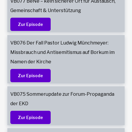
VB077 BeNe – kein sicherer Ort für Austausch,
nach
Gemeinschaft & Unterstützung
dem
Krieg
Zur Episode
gesagt.
VB076 Der Fall Pastor Ludwig Münchmeyer:
Missbrauch und Antisemitismus auf Borkum im
Namen der Kirche
Zur Episode
VB075 Sommerupdate zur Forum-Propaganda
der EKD
Zur Episode