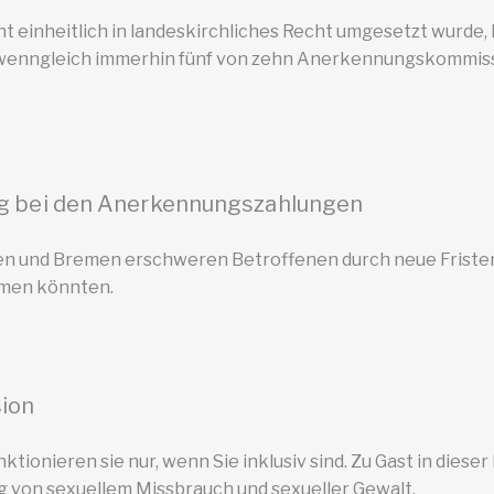
t einheitlich in landeskirchliches Recht umgesetzt wurde,
enngleich immerhin fünf von zehn Anerkennungskommissi
ng bei den Anerkennungszahlungen
sen und Bremen erschweren Betroffenen durch neue Frist
hmen könnten.
ion
tionieren sie nur, wenn Sie inklusiv sind. Zu Gast in dieser
g von sexuellem Missbrauch und sexueller Gewalt.