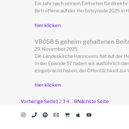
Ein Jahr nach seinem Eintreten für direkt
Betroffene auf der Herbstsynode 2025 in 
hier klicken
VB058 5 geheim gehaltenen Beitr
29. November 2025
Die Landeskirche Hannovers hat auf der He
In der Episode 57 haben wir ausführlich da
eingebracht haben, der Öffentlichkeit zur 
hier klicken
Vorherige Seite
1
2
3
4
…
8
Nächste Seite