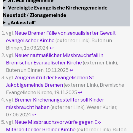
St. Martinigemeine
Vereinigte Evangelische Kirchengemeinde
Neustadt / Zionsgemeinde
„Anlassfall“
vgl.
Neue Bremer Fälle von sexualisierter Gewalt
evangelischer Kirche
(externer Link), Buten un
Binnen, 15.03.2024
↩︎
vgl.
Neuer mutmaßlicher Missbrauchsfall in
Bremischer Evangelischer Kirche
(externer Link),
Buten un Binnen, 19.11.2025
↩︎
vgl.
Zeugenaufruf der Evangelischen St.
Jakobigemeinde Bremen
(externer Link), Bremische
Evangelische Kirche, 19.11.2025
↩︎
vgl.
Bremer Kirchenangestellter soll Kinder
missbraucht haben
(externer Link), Weser Kurier,
07.06.2024
↩︎
vgl.
Neue Missbrauchsvorwürfe gegen Ex-
Mitarbeiter der Bremer Kirche
(externer Link), Buten